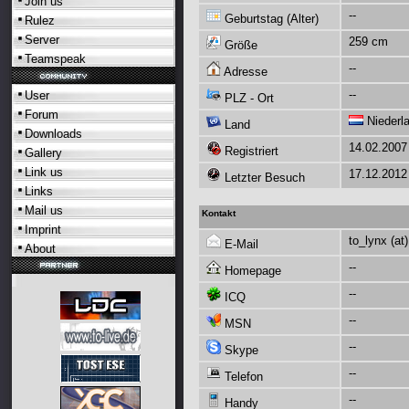
Join us
--
Geburtstag (Alter)
Rulez
Server
259 cm
Größe
Teamspeak
--
Adresse
--
User
PLZ - Ort
Forum
Niederl
Land
Downloads
14.02.2007
Registriert
Gallery
Link us
17.12.2012
Letzter Besuch
Links
Mail us
Kontakt
Imprint
to_lynx (at
E-Mail
About
--
Homepage
--
ICQ
--
MSN
--
Skype
--
Telefon
--
Handy