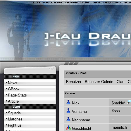
Benutzer - Profil
Benutzer -
Benutzer-Galerie
-
Clan
-
C
News
GBook
Person
Page Stats
Article
Nick
$parkle*
Kees
Vorname
Squads
--
Matches
Nachname
Fight us
männlich
Geschlecht