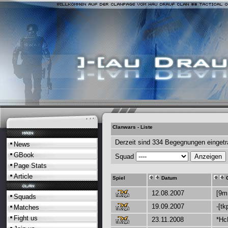
Clanwars - Liste
Derzeit sind 334 Begegnungen eingetr
News
GBook
Squad
Page Stats
Article
Spiel
Datum
G
12.08.2007
[9m
Squads
19.09.2007
-[tk
Matches
Fight us
23.11.2008
*Hc