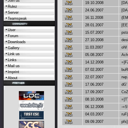
Join us
19.10.2008
[DA
Rulez
24.06.2007
[DA
Server
16.11.2008
(EM
Teamspeak
28.01.2007
[EE
User
15.07.2007
pst
Forum
27.10.2008
des
Downloads
11.03.2007
oN!
Gallery
Link us
05.08.2007
Ach
Links
14.12.2008
=]F
Mail us
07.02.2007
buR
Imprint
22.07.2007
rwp.
About
17.06.2007
dG'
17.09.2007
Co
08.10.2008
=]T
06.12.2008
-=S
04.03.2007
ruF|
09.09.2007
pfs]