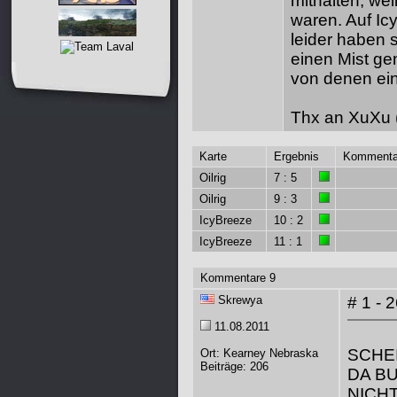
mithalten, weil
waren. Auf Ic
leider haben
einen Mist ge
von denen ei
Thx an XuXu (
Karte
Ergebnis
Kommenta
Oilrig
7 : 5
Oilrig
9 : 3
IcyBreeze
10 : 2
IcyBreeze
11 : 1
Kommentare 9
Skrewya
# 1 - 
11.08.2011
SCHEI
Ort: Kearney Nebraska
Beiträge: 206
DA B
NICHT