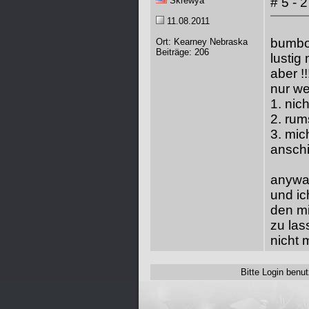
Skrewya
# 5 - 
11.08.2011
bumbo
Ort: Kearney Nebraska
Beiträge: 206
lusti
aber !!
nur we
1. nich
2. rum
3. mic
anschi
anyway
und ic
den mi
zu las
nicht m
Bitte Login ben