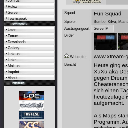
Join us
Rulez
Server
Squad
Fun-Squad
Teamspeak
Spieler
Bumbo
,
Kilva
,
Maste
Austragungsort
ServerIP
User
Bilder
Forum
Downloads
Gallery
Link us
www.xtream-g
Webseite
Links
Bericht
Heute ging e
Mail us
XuXu aka Deso
Imprint
gegen Dreamsh
About
Cheateranschu
sich einen Tag
heutezutage i
aufgemacht.
Als Maps stan
Programm. Auf 