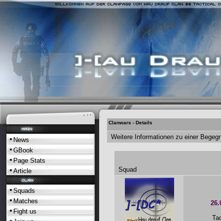
Clanwars - Details
Weitere Informationen zu einer Begeg
News
GBook
Page Stats
Squad
Article
Squads
Matches
26.
Fight us
Tac